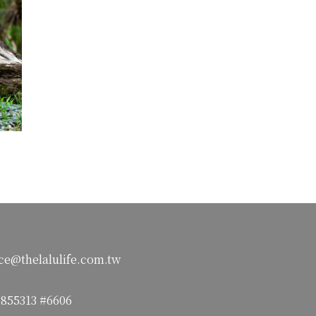
ce@thelalulife.com.tw
2855313 #6606