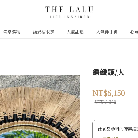
盛夏選物
涵碧樓限定
人氣甜點
人氣伴手禮
心
編織鏡/大
NT$6,150
NT$12,300
此商品參與的優惠活