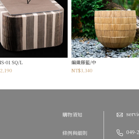
S-01 SQ/L
編織藤籃/中
2,190
NT$3,340
servi
購物須知
049-
條例與細則