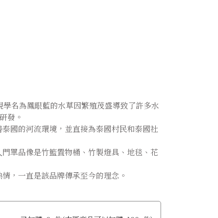
sti 發現學名為鳳眼藍的水草因繁殖茂盛導致了許多水
質研發。
善泰國的河流環境，並直接為泰國村民和泰國社
入門單品像是竹籃置物桶、竹製燈具、地毯、花
熱情，一直是該品牌傳承至今的理念。