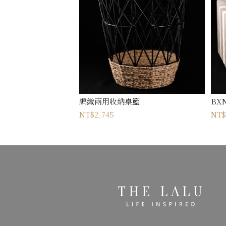
編織兩用收納桌籃
BXN
NT$2,745
NT$