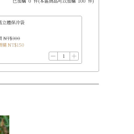
已加購
0
件
(本區商品可以加購
100
件)
碧立體保冷袋
價
NT$300
價購
NT$150