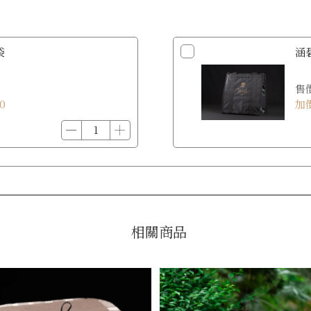
袋
涵
售
0
加
相關商品