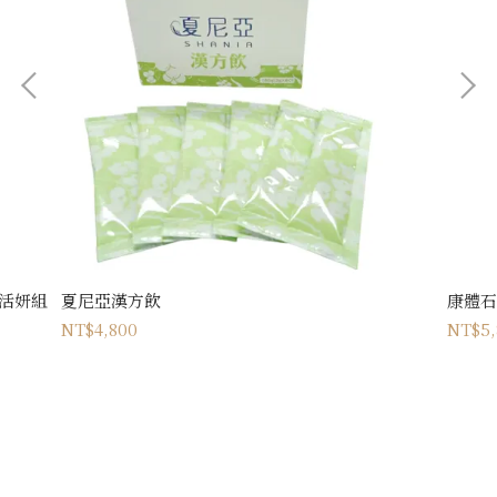
老活妍組
夏尼亞漢方飲
康體石
NT$4,800
NT$5,